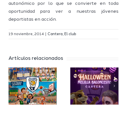
autonómico por lo que se convierte en toda
oportunidad para ver a nuestras jóvenes
deportistas en acción.
19 noviembre, 2014
|
Cantera
,
El club
s
b
Artículos relacionados
Halloween
sto
llega a la
arán
cantera
I
del Club
ro
Melilla
l
Baloncesto
e