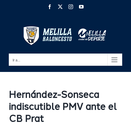
Saltar
Facebook
X
Instagram
YouTube
al
contenido
Ir a...
Hernández-Sonseca
indiscutible PMV ante el
CB Prat