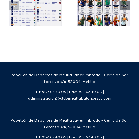
su
España
a
proyecto
FEB para
a
deportivo
el Melilla
para la
Ciudad
da
temporada
del
7
2026/27
Deporte
2026/27
Pabellón de Deportes de Melilla Javier Imbroda - Cerro de San
Lorenzo s/n, 52004, Melilla
Tlf: 952 67 49 05 | Fax: 952 67 49 05 |
administracion@clubmelillabaloncesto.com
Pabellón de Deportes de Melilla Javier Imbroda - Cerro de San
Lorenzo s/n, 52004, Melilla
Tlf: 952 67 49 05 | Fax: 952 67 49 05 |