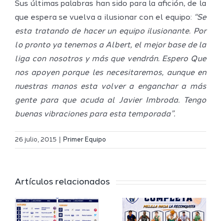
Sus últimas palabras han sido para la afición, de la
que espera se vuelva a ilusionar con el equipo:
“Se
esta tratando de hacer un equipo ilusionante. Por
lo pronto ya tenemos a Albert, el mejor base de la
liga con nosotros y más que vendrán. Espero Que
nos apoyen porque les necesitaremos, aunque en
nuestras manos esta volver a enganchar a más
gente para que acuda al Javier Imbroda. Tengo
buenas vibraciones para esta temporada”.
Definidos
El Melilla
el grupo
26 julio, 2015
|
Primer Equipo
Ciudad
de
r
del
Segunda
Artículos relacionados
Deporte
FEB y la
io
completa
Copa