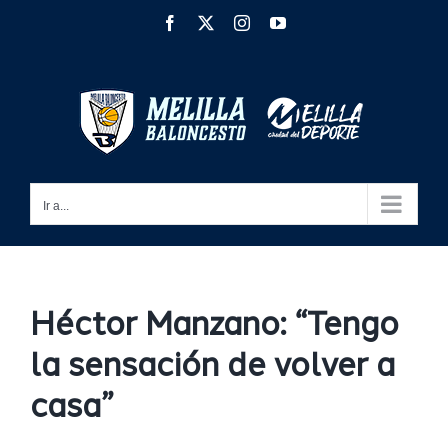
Saltar
Facebook
X
Instagram
YouTube
al
contenido
Ir a...
Héctor Manzano: “Tengo
la sensación de volver a
casa”