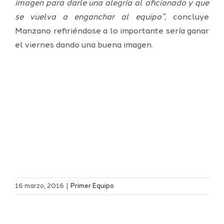
imagen para darle una alegría al aficionado y que
se vuelva a enganchar al equipo”,
concluye
Manzano refiriéndose a lo importante sería ganar
el viernes dando una buena imagen.
Definidos
El Melilla
el grupo
16 marzo, 2016
|
Primer Equipo
Ciudad
de
r
del
Segunda