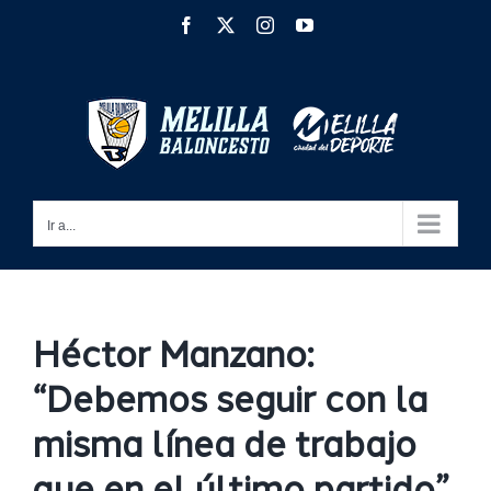
Saltar
Facebook
X
Instagram
YouTube
al
contenido
Ir a...
Héctor Manzano:
“Debemos seguir con la
misma línea de trabajo