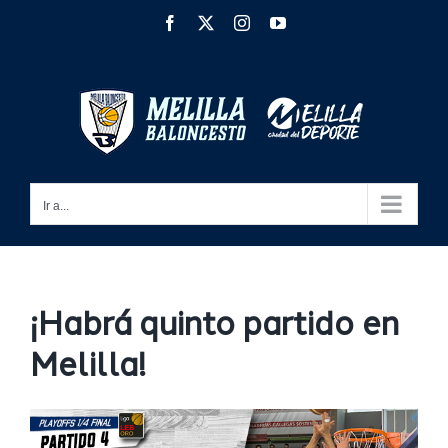
Saltar
Facebook
X
Instagram
YouTube
al
contenido
Ir a...
¡Habrá quinto partido en
Melilla!
Ver