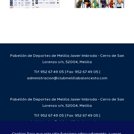
a
proyecto
FEB para
a
deportivo
el Melilla
para la
Ciudad
da
temporada
del
7
2026/27
Deporte
2026/27
Pabellón de Deportes de Melilla Javier Imbroda - Cerro de San
Lorenzo s/n, 52004, Melilla
Tlf: 952 67 49 05 | Fax: 952 67 49 05 |
administracion@clubmelillabaloncesto.com
Pabellón de Deportes de Melilla Javier Imbroda - Cerro de San
Lorenzo s/n, 52004, Melilla
Tlf: 952 67 49 05 | Fax: 952 67 49 05 |
administracion@clubmelillabaloncesto.com