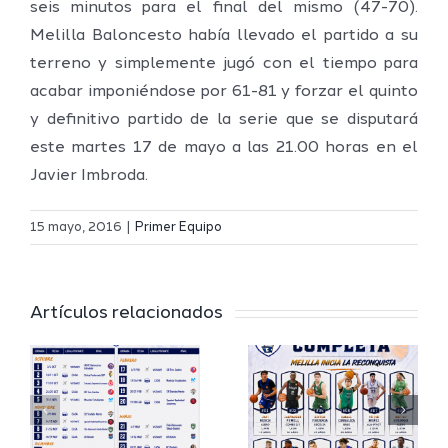
seis minutos para el final del mismo (47-70).
Melilla Baloncesto había llevado el partido a su
terreno y simplemente jugó con el tiempo para
acabar imponiéndose por 61-81 y forzar el quinto
y definitivo partido de la serie que se disputará
este martes 17 de mayo a las 21.00 horas en el
Javier Imbroda.
Definidos
El Melilla
el grupo
15 mayo, 2016
|
Primer Equipo
Ciudad
de
r
del
Segunda
Artículos relacionados
Deporte
FEB y la
io
completa
Copa
su
España