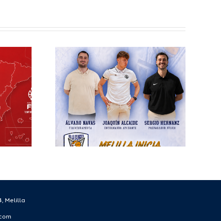
elilla
esto
ra el
écnico
 la
rada
/27
, Melilla
.com