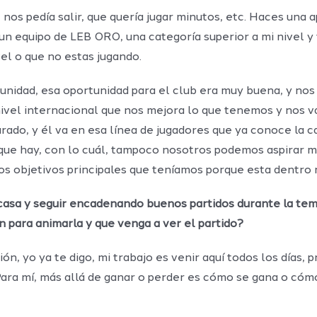
 nos pedía salir, que quería jugar minutos, etc. Haces una 
a un equipo de LEB ORO, una categoría superior a mi nivel y
vel o que no estas jugando.
tunidad, esa oportunidad para el club era muy buena, y nos
 nivel internacional que nos mejora lo que tenemos y nos 
do, y él va en esa línea de jugadores que ya conoce la cat
lo que hay, con lo cuál, tampoco nosotros podemos aspira
os objetivos principales que teníamos porque esta dentro 
 casa y seguir encadenando buenos partidos durante la tem
ión para animarla y que venga a ver el partido?
ión, yo ya te digo, mi trabajo es venir aquí todos los días, 
Para mí, más allá de ganar o perder es cómo se gana o cómo 