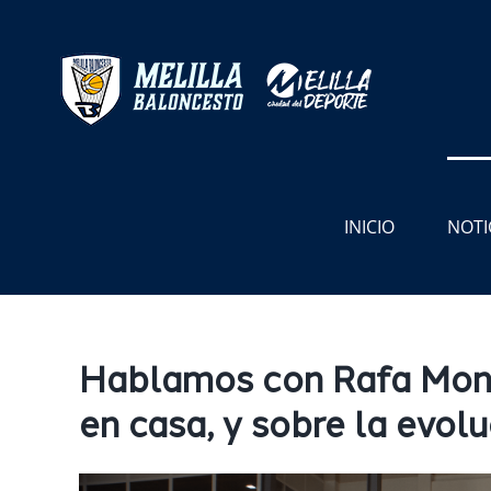
Saltar
al
contenido
INICIO
NOTI
Hablamos con Rafa Moncl
en casa, y sobre la evol
Ver