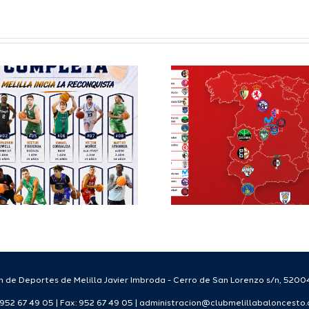
Definidos el
El Club M
grupo de
Balonc
Segunda FEB y
configu
la Copa España
Staff T
FEB para el
para
Melilla Ciudad
tempo
del Deporte
2026
2026/27
 de Deportes de Melilla Javier Imbroda - Cerro de San Lorenzo s/n, 52004
: 952 67 49 05 | Fax: 952 67 49 05 | administracion@clubmelillabaloncesto