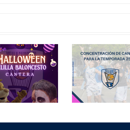
Concentración
Inscripc
de jugadores
las cate
para la cantera
inferior
del Club Melilla
Club Me
Baloncesto
Balonc
Temporada 25-
Tempo
26.
2025/