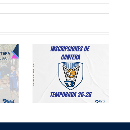
iones a
gorías
es del
lilla
esto
rada
2026