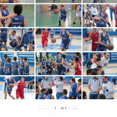
«
‹
de
2
›
»