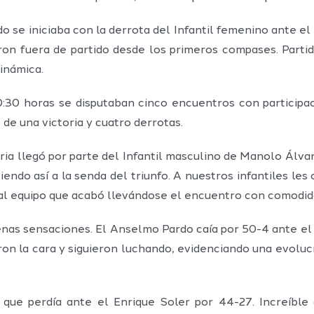
do se iniciaba con la derrota del Infantil femenino ante e
ron fuera de partido desde los primeros compases. Partid
inámica.
0:30 horas se disputaban cinco encuentros con participa
 de una victoria y cuatro derrotas.
oria llegó por parte del Infantil masculino de Manolo Álv
iendo así a la senda del triunfo. A nuestros infantiles les
 al equipo que acabó llevándose el encuentro con comodid
enas sensaciones. El Anselmo Pardo caía por 50-4 ante el 
ron la cara y siguieron luchando, evidenciando una evolu
que perdía ante el Enrique Soler por 44-27. Increíble 