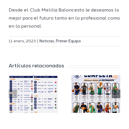
Desde el Club Melilla Baloncesto le deseamos lo
mejor para el futuro tanto en lo profesional como
en lo personal.
Definidos
El Melilla
el grupo
11 enero, 2023
|
Noticias
,
Primer Equipo
Ciudad
de
r
del
Segunda
Artículos relacionados
Deporte
FEB y la
io
completa
Copa
su
España
a
proyecto
FEB para
a
deportivo
el Melilla
para la
Ciudad