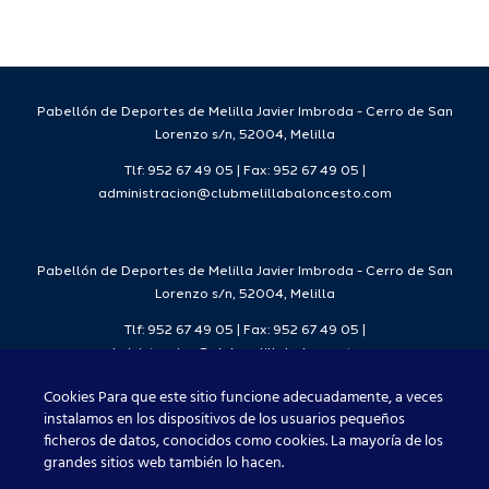
da
temporada
del
7
2026/27
Deporte
2026/27
Pabellón de Deportes de Melilla Javier Imbroda - Cerro de San
Lorenzo s/n, 52004, Melilla
Tlf: 952 67 49 05 | Fax: 952 67 49 05 |
administracion@clubmelillabaloncesto.com
Pabellón de Deportes de Melilla Javier Imbroda - Cerro de San
Lorenzo s/n, 52004, Melilla
Tlf: 952 67 49 05 | Fax: 952 67 49 05 |
administracion@clubmelillabaloncesto.com
Cookies Para que este sitio funcione adecuadamente, a veces
instalamos en los dispositivos de los usuarios pequeños
ficheros de datos, conocidos como cookies. La mayoría de los
Club Melilla Baloncesto 2021
grandes sitios web también lo hacen.