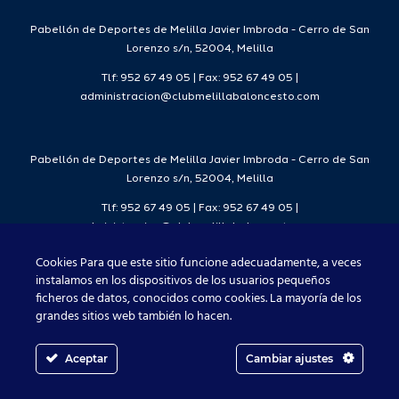
7
2026/27
Deporte
2026/27
Pabellón de Deportes de Melilla Javier Imbroda - Cerro de San
Lorenzo s/n, 52004, Melilla
Tlf: 952 67 49 05 | Fax: 952 67 49 05 |
administracion@clubmelillabaloncesto.com
Pabellón de Deportes de Melilla Javier Imbroda - Cerro de San
Lorenzo s/n, 52004, Melilla
Tlf: 952 67 49 05 | Fax: 952 67 49 05 |
administracion@clubmelillabaloncesto.com
Cookies Para que este sitio funcione adecuadamente, a veces
instalamos en los dispositivos de los usuarios pequeños
ficheros de datos, conocidos como cookies. La mayoría de los
Club Melilla Baloncesto 2021
grandes sitios web también lo hacen.
Aceptar
Cambiar ajustes
Facebook
X
Instagram
YouTube