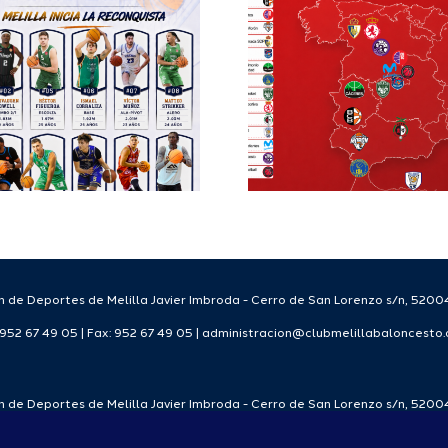
Balonc
Segunda FEB y
configu
la Copa España
Staff T
FEB para el
para
Melilla Ciudad
tempo
del Deporte
2026
2026/27
 de Deportes de Melilla Javier Imbroda - Cerro de San Lorenzo s/n, 52004
: 952 67 49 05 | Fax: 952 67 49 05 | administracion@clubmelillabaloncesto
 de Deportes de Melilla Javier Imbroda - Cerro de San Lorenzo s/n, 52004
: 952 67 49 05 | Fax: 952 67 49 05 | administracion@clubmelillabaloncesto