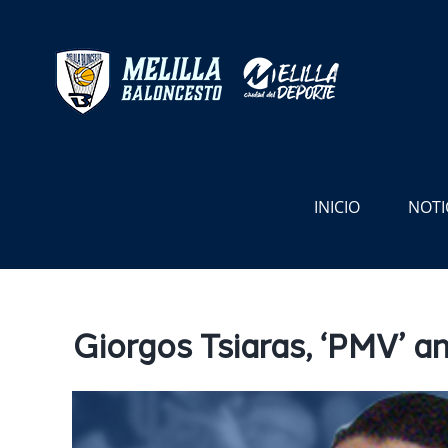
Saltar
al
contenido
INICIO
NOTI
Giorgos Tsiaras, ‘PMV’ an
Ver
imagen