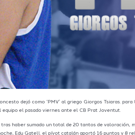
oncesto dejó como ‘PMV’ al griego Giorgos Tsiaras. para l
l equipo el pasado viernes ante el CB Prat Joventut.
, tras haber sumado un total de 20 tantos de valoración, m
oche, Edu Gatell. el pívot catalán aportó 16 puntos y 8 reb