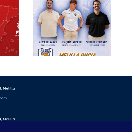
esto
ra el
écnico
 la
rada
/27
, Melilla
.com
, Melilla
.com