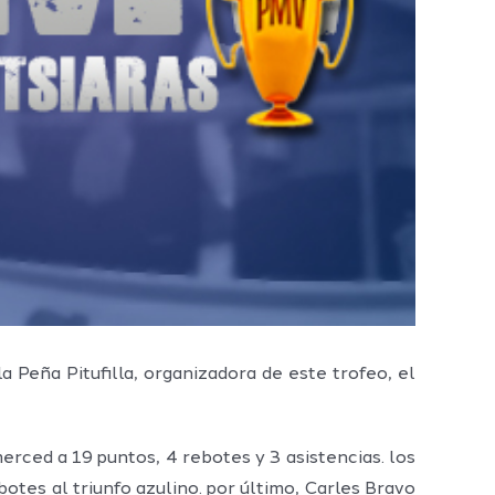
a Peña Pitufilla, organizadora de este trofeo, el
erced a 19 puntos, 4 rebotes y 3 asistencias. los
otes al triunfo azulino. por último, Carles Bravo