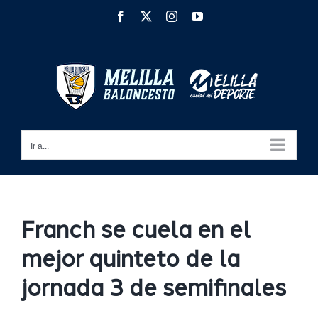
Saltar
Facebook
X
Instagram
YouTube
al
contenido
Ir a...
Franch se cuela en el
mejor quinteto de la
jornada 3 de semifinales