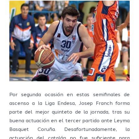
Ver
imagen
más
grande
Por segunda ocasión en estas semifinales de
ascenso a la Liga Endesa, Josep Franch forma
parte del mejor quinteto de la jornada, tras su
buena actuación en el tercer partido ante Leyma
Basquet Coruña. Desafortunadamente, la
actuación del catalán no fue suficiente para