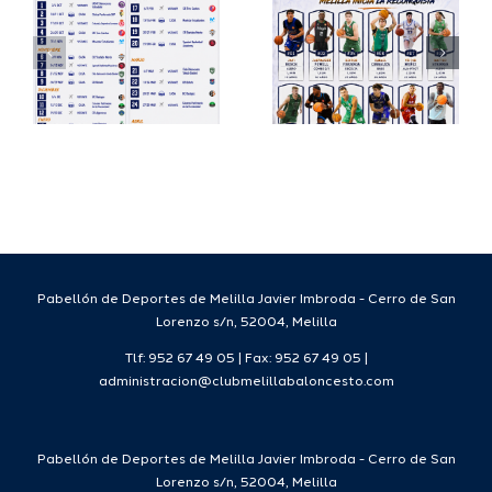
io
completa
Copa
su
España
a
proyecto
FEB para
a
deportivo
el Melilla
para la
Ciudad
da
temporada
del
7
2026/27
Deporte
2026/27
Pabellón de Deportes de Melilla Javier Imbroda - Cerro de San
Lorenzo s/n, 52004, Melilla
Tlf: 952 67 49 05 | Fax: 952 67 49 05 |
administracion@clubmelillabaloncesto.com
Pabellón de Deportes de Melilla Javier Imbroda - Cerro de San
Lorenzo s/n, 52004, Melilla