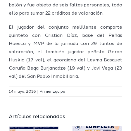
balón y fue objeto de seis faltas personales, todo
ello para sumar 22 créditos de valoración.
El jugador del conjunto melillense comparte
quinteto con Cristian Díaz, base del Peñas
Huesca y MVP de la jornada con 29 tantos de
valoración, el también jugador peñista Goran
Huskic (17 val), el georgiano del Leyma Basquet
Coruña Beqa Burjanadze (19 val) y Javi Vega (23
val) del San Pablo Inmobiliaria.
Definidos
El Melilla
el grupo
14 mayo, 2016
|
Primer Equipo
Ciudad
de
r
del
Segunda
Artículos relacionados
Deporte
FEB y la