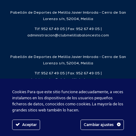
7
2026/27
Deporte
2026/27
Pabellón de Deportes de Melilla Javier Imbroda - Cerro de San
Lorenzo s/n, 52004, Melilla
Tlf: 952 67 49 05 | Fax: 952 67 49 05 |
administracion@clubmelillabaloncesto.com
Pabellón de Deportes de Melilla Javier Imbroda - Cerro de San
Lorenzo s/n, 52004, Melilla
Tlf: 952 67 49 05 | Fax: 952 67 49 05 |
administracion@clubmelillabaloncesto.com
Cookies Para que este sitio funcione adecuadamente, a veces
instalamos en los dispositivos de los usuarios pequeños
ficheros de datos, conocidos como cookies. La mayoría de los
Club Melilla Baloncesto 2021
grandes sitios web también lo hacen.
Aceptar
Cambiar ajustes
Facebook
X
Instagram
YouTube