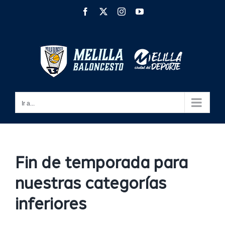
Saltar
Facebook
X
Instagram
YouTube
al
contenido
Ir a...
Fin de temporada para
nuestras categorías
inferiores