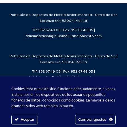
25-26.
.
Pabellón de Deportes de Melilla Javier Imbroda - Cerro de San
Lorenzo s/n, 52004, Melilla
Tlf: 952 67 49 05 | Fax: 952 67 49 05 |
administracion@clubmelillabaloncesto.com
Pabellón de Deportes de Melilla Javier Imbroda - Cerro de San
Lorenzo s/n, 52004, Melilla
Tlf: 952 67 49 05 | Fax: 952 67 49 05 |
administracion@clubmelillabaloncesto.com
Cookies Para que este sitio funcione adecuadamente, a veces
instalamos en los dispositivos de los usuarios pequeños
ficheros de datos, conocidos como cookies. La mayoría de los
Club Melilla Baloncesto 2021
grandes sitios web también lo hacen.
Aceptar
Cambiar ajustes
Facebook
X
Instagram
YouTube