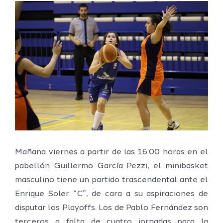
Ver
imagen
más
grande
Mañana viernes a partir de las 16:00 horas en el
pabellón Guillermo García Pezzi, el minibasket
masculino tiene un partido trascendental ante el
Enrique Soler “C”, de cara a su aspiraciones de
disputar los Playoffs. Los de Pablo Fernández son
terceros a falta de cuatro jornadas para la