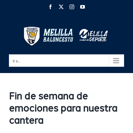
Saltar
Facebook
X
Instagram
YouTube
al
contenido
Ir a...
Fin de semana de
emociones para nuestra
cantera