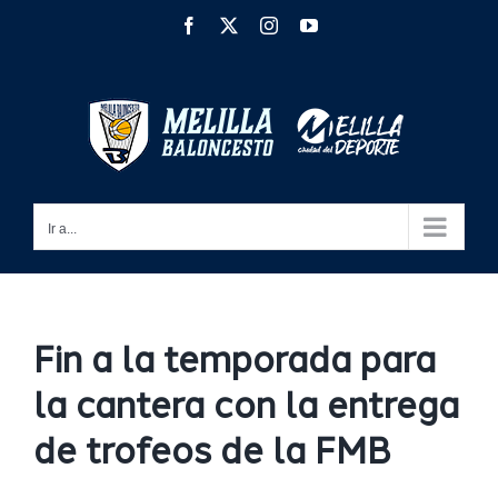
Saltar
Facebook
X
Instagram
YouTube
al
contenido
Ir a...
Fin a la temporada para
la cantera con la entrega
de trofeos de la FMB