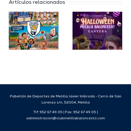
Artículos relacionados
Halloween
jugadore
sto
llega a la
para la
arán
cantera
cantera
I
del Club
del Club
ro
Melilla
Melilla
l
Baloncesto
Balonces
e
Tempora
25-26.
.
Pabellón de Deportes de Melilla Javier Imbroda - Cerro de San
Lorenzo s/n, 52004, Melilla
Tlf: 952 67 49 05 | Fax: 952 67 49 05 |
administracion@clubmelillabaloncesto.com