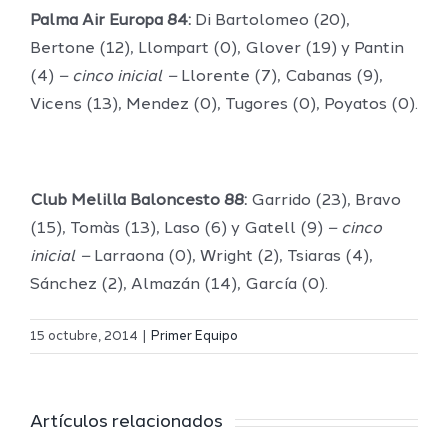
Palma Air Europa 84:
Di Bartolomeo (20),
Bertone (12), Llompart (0), Glover (19) y Pantin
(4)
– cinco inicial –
Llorente (7), Cabanas (9),
Vicens (13), Mendez (0), Tugores (0), Poyatos (0).
Club Melilla Baloncesto 88:
Garrido (23), Bravo
(15), Tomàs (13), Laso (6) y Gatell (9)
– cinco
inicial –
Larraona (0), Wright (2), Tsiaras (4),
Sánchez (2), Almazán (14), García (0).
Definidos
El Melilla
el grupo
15 octubre, 2014
|
Primer Equipo
Ciudad
de
r
del
Segunda
Artículos relacionados
Deporte
FEB y la