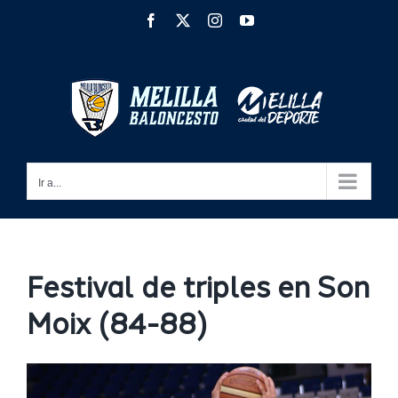
Saltar
Facebook
X
Instagram
YouTube
al
contenido
Ir a...
Festival de triples en Son
Moix (84-88)
Ver