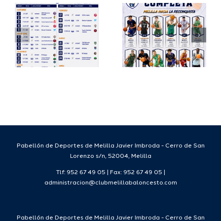
io
completa
Copa
su
España
a
proyecto
FEB para
a
deportivo
el Melilla
para la
Ciudad
da
temporada
del
7
2026/27
Deporte
2026/27
Pabellón de Deportes de Melilla Javier Imbroda - Cerro de San
Lorenzo s/n, 52004, Melilla
Tlf: 952 67 49 05 | Fax: 952 67 49 05 |
administracion@clubmelillabaloncesto.com
Pabellón de Deportes de Melilla Javier Imbroda - Cerro de San