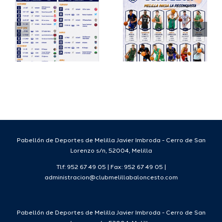
io
completa
Copa
su
España
a
proyecto
FEB para
a
deportivo
el Melilla
para la
Ciudad
da
temporada
del
7
2026/27
Deporte
2026/27
Pabellón de Deportes de Melilla Javier Imbroda - Cerro de San
Lorenzo s/n, 52004, Melilla
Tlf: 952 67 49 05 | Fax: 952 67 49 05 |
administracion@clubmelillabaloncesto.com
Pabellón de Deportes de Melilla Javier Imbroda - Cerro de San