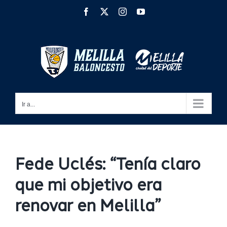
Saltar
Facebook
X
Instagram
YouTube
al
contenido
Ir a...
Fede Uclés: “Tenía claro
que mi objetivo era
renovar en Melilla”