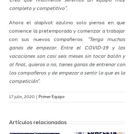
Creo que finalmente seremos un equipo muy
completo y competitivo”.
Ahora el alapívot azulino solo piensa en que
comience la pretemporada y comenzar a trabajar
con sus nuevos compañeros:
“Tengo muchas
ganas de empezar. Entre el COVID-19 y las
vacaciones son casi seis meses sin tocar balón y
al final, quieras o no, tienes ganas de entrenar con
los compañeros y de empezar a sentir lo que es la
competición”.
Definidos
El Melilla
el grupo
17 julio, 2020
|
Primer Equipo
Ciudad
de
r
del
Segunda
Artículos relacionados
Deporte
FEB y la