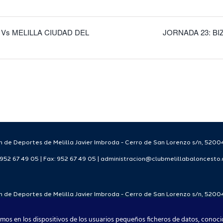
Vs MELILLA CIUDAD DEL
JORNADA 23: BI
 de Deportes de Melilla Javier Imbroda - Cerro de San Lorenzo s/n, 52004
: 952 67 49 05 | Fax: 952 67 49 05 | administracion@clubmelillabaloncesto
 de Deportes de Melilla Javier Imbroda - Cerro de San Lorenzo s/n, 52004
: 952 67 49 05 | Fax: 952 67 49 05 | administracion@clubmelillabaloncesto
mos en los dispositivos de los usuarios pequeños ficheros de datos, conoci