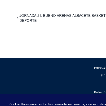
JORNADA 21: BUENO ARENAS ALBACETE BASKET 
DEPORTE
Pabellón
Tlf
Pabellón
Tlf
Cookies Para que este sitio funcione adecuadamente, a veces instala