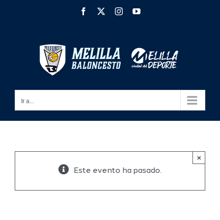
Saltar
Facebook
X
Instagram
YouTube
al
contenido
Ir a...
×
Este evento ha pasado.