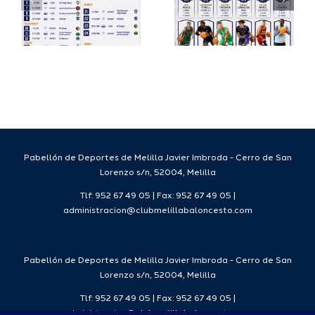
su
España
a
proyecto
FEB para
a
deportivo
el Melilla
para la
Ciudad
da
temporada
del
7
2026/27
Deporte
2026/27
Pabellón de Deportes de Melilla Javier Imbroda - Cerro de San
Lorenzo s/n, 52004, Melilla
Tlf: 952 67 49 05 | Fax: 952 67 49 05 |
administracion@clubmelillabaloncesto.com
Pabellón de Deportes de Melilla Javier Imbroda - Cerro de San
Lorenzo s/n, 52004, Melilla
Tlf: 952 67 49 05 | Fax: 952 67 49 05 |
administracion@clubmelillabaloncesto.com