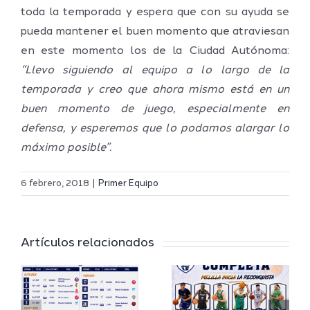
toda la temporada y espera que con su ayuda se
pueda mantener el buen momento que atraviesan
en este momento los de la Ciudad Autónoma:
“Llevo siguiendo al equipo a lo largo de la
temporada y creo que ahora mismo está en un
buen momento de juego, especialmente en
defensa, y esperemos que lo podamos alargar lo
máximo posible”.
Definidos
El Melilla
el grupo
6 febrero, 2018
|
Primer Equipo
Ciudad
de
r
del
Segunda
Artículos relacionados
Deporte
FEB y la
io
completa
Copa