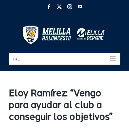
Saltar
Facebook
X
Instagram
YouTube
al
contenido
Ir a...
Eloy Ramírez: “Vengo
para ayudar al club a
conseguir los objetivos”