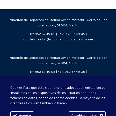
da
temporada
del
7
2026/27
Deporte
2026/27
Pabellón de Deportes de Melilla Javier Imbroda - Cerro de San
Lorenzo s/n, 52004, Melilla
Tlf: 952 67 49 05 | Fax: 952 67 49 05 |
administracion@clubmelillabaloncesto.com
Pabellón de Deportes de Melilla Javier Imbroda - Cerro de San
Lorenzo s/n, 52004, Melilla
Tlf: 952 67 49 05 | Fax: 952 67 49 05 |
administracion@clubmelillabaloncesto.com
Cookies Para que este sitio funcione adecuadamente, a veces
instalamos en los dispositivos de los usuarios pequeños
ficheros de datos, conocidos como cookies. La mayoría de los
Club Melilla Baloncesto 2021
grandes sitios web también lo hacen.
Aceptar
Cambiar ajustes