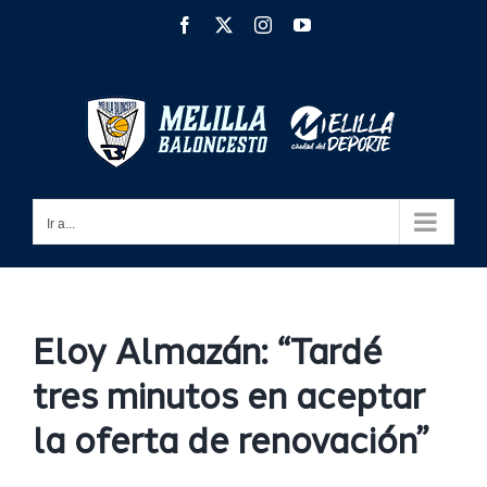
Saltar
Facebook
X
Instagram
YouTube
al
contenido
Ir a...
Eloy Almazán: “Tardé
tres minutos en aceptar
la oferta de renovación”