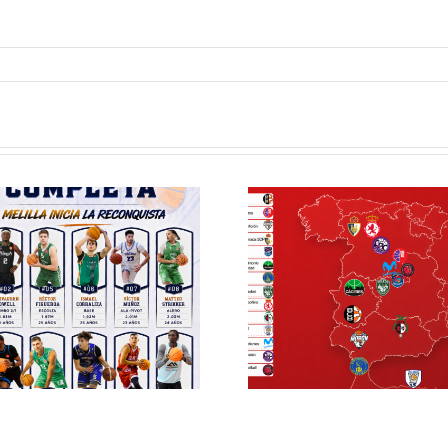
Definidos el
El Club M
grupo de
Balonc
Segunda FEB y
configu
la Copa España
Staff T
FEB para el
para
Melilla Ciudad
tempo
del Deporte
2026
2026/27