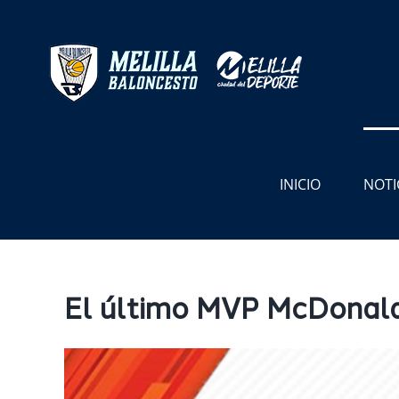
Saltar
al
contenido
INICIO
NOTI
El último MVP McDonald’
Ver
imagen