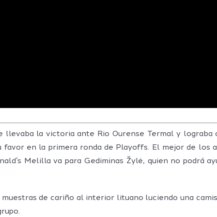
 llevaba la victoria ante Rio Ourense Termal y lograba cla
su favor en la primera ronda de Playoffs. El mejor de los
ld’s Melilla va para Gediminas Žylė, quien no podrá ay
s muestras de cariño al interior lituano luciendo una cami
grupo.