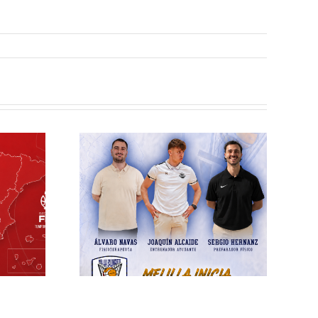
elilla
esto
ra el
écnico
 la
rada
/27