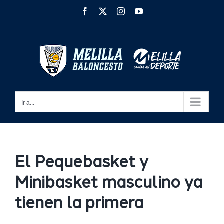
Saltar
Facebook
X
Instagram
YouTube
al
contenido
Ir a...
El Pequebasket y
Minibasket masculino ya
tienen la primera