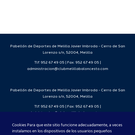
l
Baloncesto
Balonces
e
Tempora
25-26.
.
Pabellón de Deportes de Melilla Javier Imbroda - Cerro de San
Lorenzo s/n, 52004, Melilla
Tlf: 952 67 49 05 | Fax: 952 67 49 05 |
administracion@clubmelillabaloncesto.com
Pabellón de Deportes de Melilla Javier Imbroda - Cerro de San
Lorenzo s/n, 52004, Melilla
Tlf: 952 67 49 05 | Fax: 952 67 49 05 |
administracion@clubmelillabaloncesto.com
Cookies Para que este sitio funcione adecuadamente, a veces
instalamos en los dispositivos de los usuarios pequeños