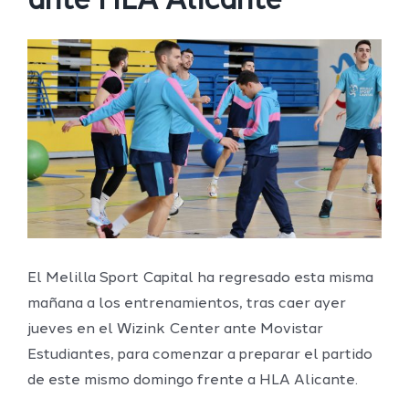
ante HLA Alicante
Ver
imagen
más
grande
El Melilla Sport Capital ha regresado esta misma
mañana a los entrenamientos, tras caer ayer
jueves en el Wizink Center ante Movistar
Estudiantes, para comenzar a preparar el partido
de este mismo domingo frente a HLA Alicante.