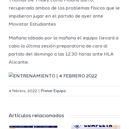
Thomas De Thaey como Mouha Barro,
recuperado ambos de los problemas físicos que le
impidieron jugar en el partido de ayer ante
Movistar Estudiantes.
Mañana sábado por la mañana el equipo llevará a
cabo la última sesión preparatoria de cara al
partido del domingo a las 12:30 horas ante HLA
Alicante.
Definidos
El Melilla
el grupo
4 febrero, 2022
|
Primer Equipo
Ciudad
de
r
del
Segunda
Artículos relacionados
Deporte
FEB y la