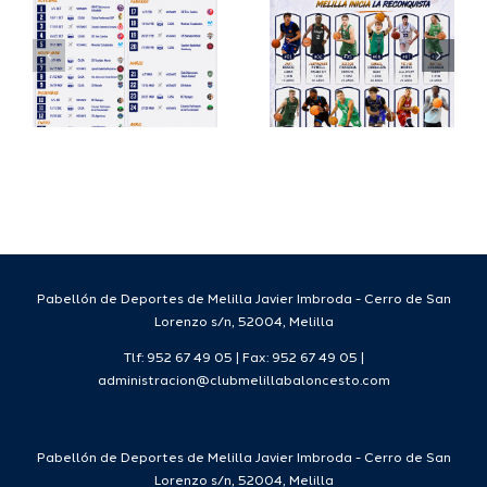
io
completa
Copa
su
España
a
proyecto
FEB para
a
deportivo
el Melilla
para la
Ciudad
da
temporada
del
7
2026/27
Deporte
2026/27
Pabellón de Deportes de Melilla Javier Imbroda - Cerro de San
Lorenzo s/n, 52004, Melilla
Tlf: 952 67 49 05 | Fax: 952 67 49 05 |
administracion@clubmelillabaloncesto.com
Pabellón de Deportes de Melilla Javier Imbroda - Cerro de San
Lorenzo s/n, 52004, Melilla