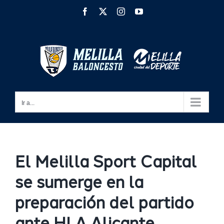
Saltar
Facebook
X
Instagram
YouTube
al
contenido
Ir a...
El Melilla Sport Capital
se sumerge en la
preparación del partido