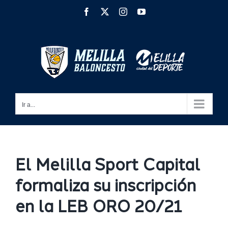
Saltar
Facebook
X
Instagram
YouTube
al
contenido
Ir a...
El Melilla Sport Capital
formaliza su inscripción
en la LEB ORO 20/21