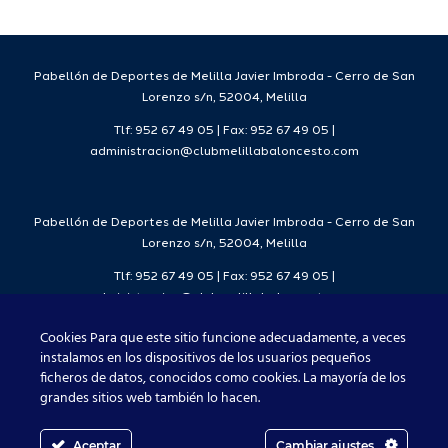
da
temporada
del
7
2026/27
Deporte
2026/27
Pabellón de Deportes de Melilla Javier Imbroda - Cerro de San
Lorenzo s/n, 52004, Melilla
Tlf: 952 67 49 05 | Fax: 952 67 49 05 |
administracion@clubmelillabaloncesto.com
Pabellón de Deportes de Melilla Javier Imbroda - Cerro de San
Lorenzo s/n, 52004, Melilla
Tlf: 952 67 49 05 | Fax: 952 67 49 05 |
administracion@clubmelillabaloncesto.com
Cookies Para que este sitio funcione adecuadamente, a veces
instalamos en los dispositivos de los usuarios pequeños
ficheros de datos, conocidos como cookies. La mayoría de los
Club Melilla Baloncesto 2021
grandes sitios web también lo hacen.
Aceptar
Cambiar ajustes