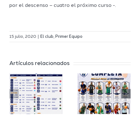
por el descenso – cuatro el próximo curso -.
Definidos
El Melilla
el grupo
15 julio, 2020
|
El club
,
Primer Equipo
Ciudad
de
r
del
Segunda
Artículos relacionados
Deporte
FEB y la
io
completa
Copa
su
España
a
proyecto
FEB para
a
deportivo
el Melilla
para la
Ciudad