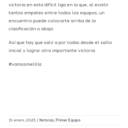
victoria en esta difícil liga en la que, al existir
tantos empates entre todos los equipos, un
encuentro puede colocarte arriba de la
clasificación o abajo.
Así que hay que salir a por todas desde el salto
inicial y lograr otra importante victoria.
#vamosmelilla
Definidos
El Melilla
el grupo
31 enero, 2025
|
Noticias
,
Primer Equipo