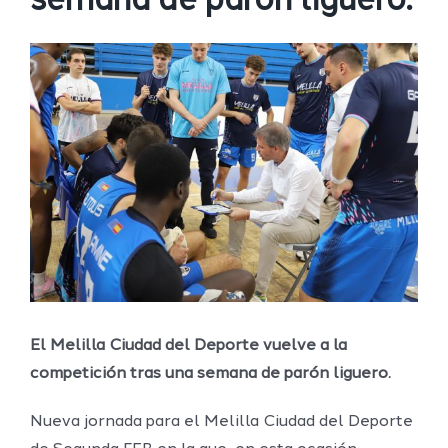
semana de parón liguero.
Ver
imagen
más
grande
El Melilla Ciudad del Deporte vuelve a la
competición tras una semana de parón liguero.
Nueva jornada para el Melilla Ciudad del Deporte