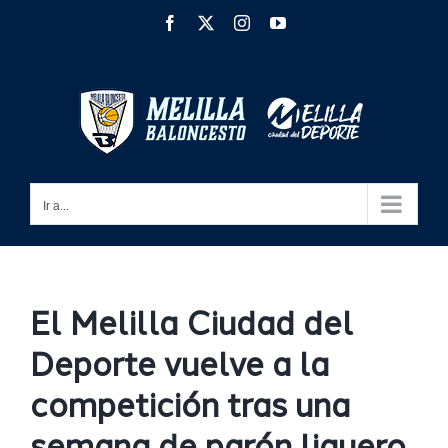
Saltar
Facebook
X
Instagram
YouTube
al
contenido
Ir a...
El Melilla Ciudad del
Deporte vuelve a la
competición tras una