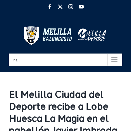
Saltar
Facebook
X
Instagram
YouTube
al
contenido
Ir a...
El Melilla Ciudad del
Deporte recibe a Lobe
Huesca La Magia en el