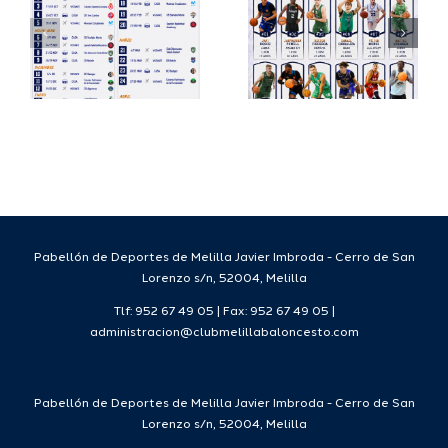
su
España
a
proyecto
FEB para
a
deportivo
el Melilla
para la
Ciudad
da
temporada
del
7
2026/27
Deporte
2026/27
Pabellón de Deportes de Melilla Javier Imbroda - Cerro de San
Lorenzo s/n, 52004, Melilla
Tlf: 952 67 49 05 | Fax: 952 67 49 05 |
administracion@clubmelillabaloncesto.com
Pabellón de Deportes de Melilla Javier Imbroda - Cerro de San
Lorenzo s/n, 52004, Melilla