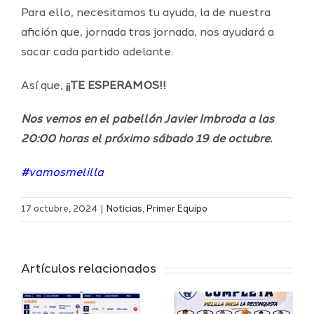
Para ello, necesitamos tu ayuda, la de nuestra
afición que, jornada tras jornada, nos ayudará a
sacar cada partido adelante.
Así que,
¡¡TE ESPERAMOS!!
Nos vemos en el pabellón Javier Imbroda a las
20:00 horas el próximo sábado 19 de octubre.
#vamosmelilla
Definidos
El Melilla
el grupo
17 octubre, 2024
|
Noticias
,
Primer Equipo
Ciudad
de
r
del
Segunda
Artículos relacionados
Deporte
FEB y la
io
completa
Copa