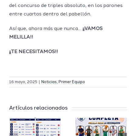
del concurso de triples absoluto, en los parones
entre cuartos dentro del pabellón.
Así que, ahora más que nunca…
¡¡VAMOS
MELILLA!!
¡¡TE NECESITAMOS!!
Definidos
El Melilla
el grupo
16 mayo, 2025
|
Noticias
,
Primer Equipo
Ciudad
de
r
del
Segunda
Artículos relacionados
Deporte
FEB y la
io
completa
Copa