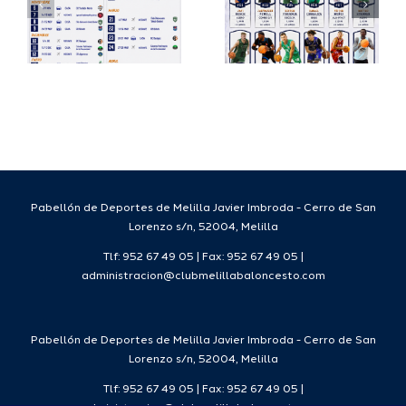
su
España
a
proyecto
FEB para
a
deportivo
el Melilla
para la
Ciudad
da
temporada
del
7
2026/27
Deporte
2026/27
Pabellón de Deportes de Melilla Javier Imbroda - Cerro de San
Lorenzo s/n, 52004, Melilla
Tlf: 952 67 49 05 | Fax: 952 67 49 05 |
administracion@clubmelillabaloncesto.com
Pabellón de Deportes de Melilla Javier Imbroda - Cerro de San
Lorenzo s/n, 52004, Melilla
Tlf: 952 67 49 05 | Fax: 952 67 49 05 |