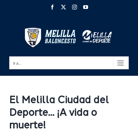
Saltar
Facebook
X
Instagram
YouTube
al
contenido
Ir a...
El Melilla Ciudad del
Deporte… ¡A vida o
muerte!