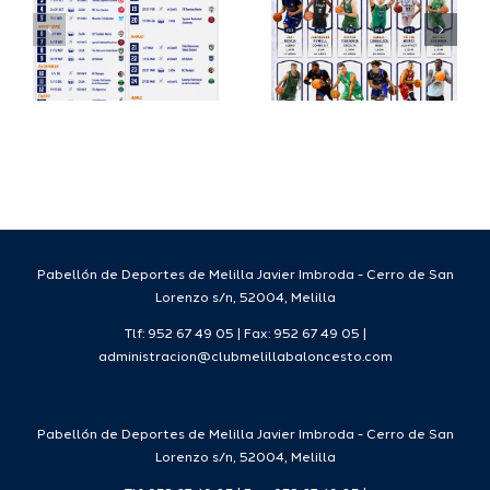
su
España
a
proyecto
FEB para
a
deportivo
el Melilla
para la
Ciudad
da
temporada
del
7
2026/27
Deporte
2026/27
Pabellón de Deportes de Melilla Javier Imbroda - Cerro de San
Lorenzo s/n, 52004, Melilla
Tlf: 952 67 49 05 | Fax: 952 67 49 05 |
administracion@clubmelillabaloncesto.com
Pabellón de Deportes de Melilla Javier Imbroda - Cerro de San
Lorenzo s/n, 52004, Melilla