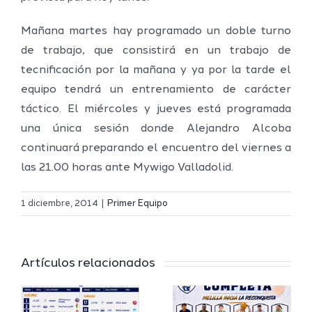
Mañana martes hay programado un doble turno
de trabajo, que consistirá en un trabajo de
tecnificación por la mañana y ya por la tarde el
equipo tendrá un entrenamiento de carácter
táctico. El miércoles y jueves está programada
una única sesión donde Alejandro Alcoba
continuará preparando el encuentro del viernes a
las 21.00 horas ante Mywigo Valladolid.
Definidos
El Melilla
el grupo
1 diciembre, 2014
|
Primer Equipo
Ciudad
de
r
del
Segunda
Artículos relacionados
Deporte
FEB y la
io
completa
Copa