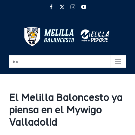
Saltar
Facebook
X
Instagram
YouTube
al
contenido
Ir a...
El Melilla Baloncesto ya
piensa en el Mywigo
Valladolid