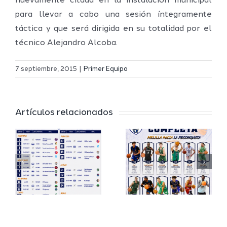
nuevamente citada en la instalación municipal
para llevar a cabo una sesión íntegramente
táctica y que será dirigida en su totalidad por el
técnico Alejandro Alcoba.
Definidos
El Melilla
el grupo
7 septiembre, 2015
|
Primer Equipo
Ciudad
de
r
del
Segunda
Artículos relacionados
Deporte
FEB y la
io
completa
Copa
su
España
a
proyecto
FEB para
a
deportivo
el Melilla
para la
Ciudad