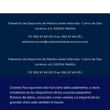
da
temporada
del
7
2026/27
Deporte
2026/27
Pabellón de Deportes de Melilla Javier Imbroda - Cerro de San
Lorenzo s/n, 52004, Melilla
Tlf: 952 67 49 05 | Fax: 952 67 49 05 |
administracion@clubmelillabaloncesto.com
Pabellón de Deportes de Melilla Javier Imbroda - Cerro de San
Lorenzo s/n, 52004, Melilla
Tlf: 952 67 49 05 | Fax: 952 67 49 05 |
administracion@clubmelillabaloncesto.com
Cookies Para que este sitio funcione adecuadamente, a veces
instalamos en los dispositivos de los usuarios pequeños
ficheros de datos, conocidos como cookies. La mayoría de los
Club Melilla Baloncesto 2021
grandes sitios web también lo hacen.