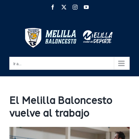
Saltar
Facebook
X
Instagram
YouTube
al
contenido
Ir a...
El Melilla Baloncesto
vuelve al trabajo
Ver