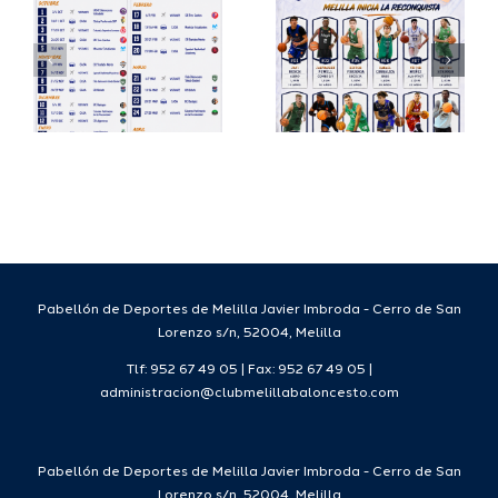
io
completa
Copa
su
España
a
proyecto
FEB para
a
deportivo
el Melilla
para la
Ciudad
da
temporada
del
7
2026/27
Deporte
2026/27
Pabellón de Deportes de Melilla Javier Imbroda - Cerro de San
Lorenzo s/n, 52004, Melilla
Tlf: 952 67 49 05 | Fax: 952 67 49 05 |
administracion@clubmelillabaloncesto.com
Pabellón de Deportes de Melilla Javier Imbroda - Cerro de San
Lorenzo s/n, 52004, Melilla