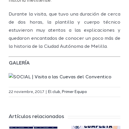
historia melillense.
Durante la visita, que tuvo una duración de cerca
de dos horas, la plantilla y cuerpo técnico
estuvieron muy atentos a las explicaciones y
quedaron encantados de conocer un poco más de
la historia de la Ciudad Autónoma de Melilla.
GALERÍA
Definidos
El Melilla
el grupo
22 noviembre, 2017
|
El club
,
Primer Equipo
Ciudad
de
r
del
Segunda
Artículos relacionados
Deporte
FEB y la