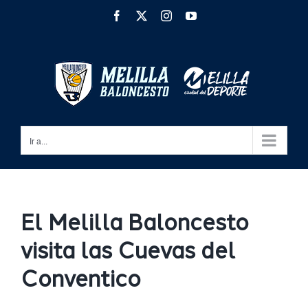
Saltar
Facebook
X
Instagram
YouTube
al
contenido
Ir a...
El Melilla Baloncesto
visita las Cuevas del
Conventico