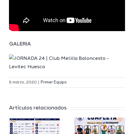
GALERIA
Definidos
El Melilla
el grupo
6 marzo, 2020
|
Primer Equipo
Ciudad
de
r
del
Segunda
Artículos relacionados
Deporte
FEB y la
io
completa
Copa