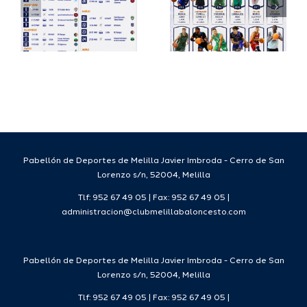
su
España
a
proyecto
FEB para
a
deportivo
el Melilla
para la
Ciudad
da
temporada
del
7
2026/27
Deporte
2026/27
Pabellón de Deportes de Melilla Javier Imbroda - Cerro de San
Lorenzo s/n, 52004, Melilla
Tlf: 952 67 49 05 | Fax: 952 67 49 05 |
administracion@clubmelillabaloncesto.com
Pabellón de Deportes de Melilla Javier Imbroda - Cerro de San
Lorenzo s/n, 52004, Melilla
Tlf: 952 67 49 05 | Fax: 952 67 49 05 |