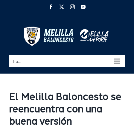
Saltar
Facebook
X
Instagram
YouTube
al
contenido
Ir a...
El Melilla Baloncesto se
reencuentra con una
buena versión