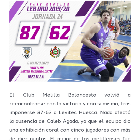
Ver
imagen
más
grande
El Club Melilla Baloncesto volvió a
reencontrarse con la victoria y con si mismo, tras
imponerse 87-62 a Levitec Huesca. Nada afectó
la ausencia de Caleb Agada, ya que el equipo dio
una exhibición coral con cinco jugadores con más
de diez puntos. El mejor de los melillenses fue