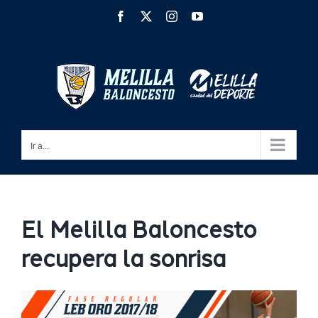
Saltar
Facebook
X
Instagram
YouTube
al
contenido
Ir a...
El Melilla Baloncesto
recupera la sonrisa
Ver