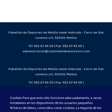
para la
Ciudad
da
temporada
del
7
2026/27
Deporte
2026/27
Pabellón de Deportes de Melilla Javier Imbroda - Cerro de San
Lorenzo s/n, 52004, Melilla
Tlf: 952 67 49 05 | Fax: 952 67 49 05 |
administracion@clubmelillabaloncesto.com
Pabellón de Deportes de Melilla Javier Imbroda - Cerro de San
Lorenzo s/n, 52004, Melilla
Tlf: 952 67 49 05 | Fax: 952 67 49 05 |
administracion@clubmelillabaloncesto.com
Cookies Para que este sitio funcione adecuadamente, a veces
instalamos en los dispositivos de los usuarios pequeños
ficheros de datos, conocidos como cookies. La mayoría de los
Club Melilla Baloncesto 2021