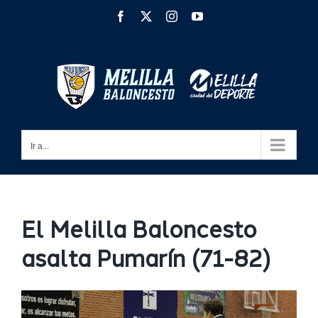
Saltar
Facebook
X
Instagram
YouTube
al
contenido
Ir a...
El Melilla Baloncesto
asalta Pumarín (71-82)
Ver