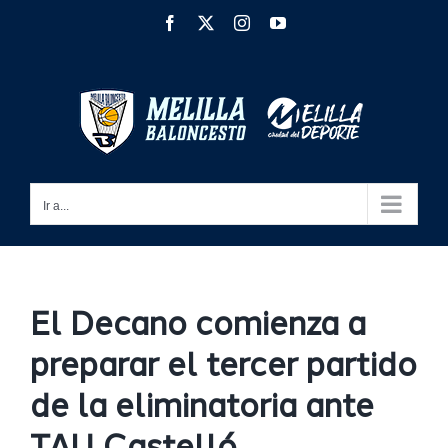
Saltar
Facebook
X
Instagram
YouTube
al
contenido
Ir a...
El Decano comienza a
preparar el tercer partido
de la eliminatoria ante