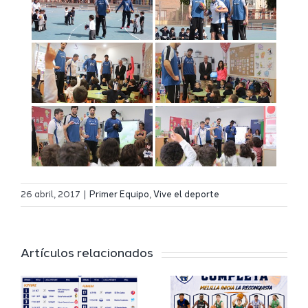
Definidos
El Melilla
el grupo
26 abril, 2017
|
Primer Equipo
,
Vive el deporte
Ciudad
de
r
del
Segunda
Artículos relacionados
Deporte
FEB y la
io
completa
Copa