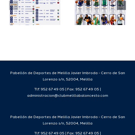
su
España
a
proyecto
FEB para
a
deportivo
el Melilla
para la
Ciudad
da
temporada
del
7
2026/27
Deporte
2026/27
Pabellón de Deportes de Melilla Javier Imbroda - Cerro de San
Lorenzo s/n, 52004, Melilla
Tlf: 952 67 49 05 | Fax: 952 67 49 05 |
administracion@clubmelillabaloncesto.com
Pabellón de Deportes de Melilla Javier Imbroda - Cerro de San
Lorenzo s/n, 52004, Melilla
Tlf: 952 67 49 05 | Fax: 952 67 49 05 |