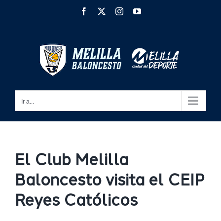
Saltar
Facebook
X
Instagram
YouTube
al
contenido
Ir a...
El Club Melilla
Baloncesto visita el CEIP
Reyes Católicos