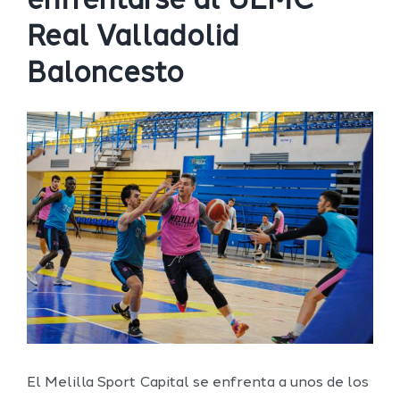
enfrentarse al UEMC
Real Valladolid
Baloncesto
Ver
imagen
más
grande
El Melilla Sport Capital se enfrenta a unos de los