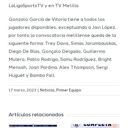
LaLigaSportsTV y en TV Melilla.
Gonzalo García de Vitoria tiene a todos los
jugadores disponibles, exceptuando a Javi López,
por tanto la convocatoria melillense queda de la
siguiente forma: Trey Davis, Simas Jarumbauskas,
Diego De Blas, Gonçalo Delgado, Guillermo
Mulero, Pablo Rodrigo, Samu Rodríguez, Bright
Mensah, Joan Pardina, Alex Thompson, Sergi
Huguet y Bamba Fall.
Definidos
El Melilla
el grupo
17 marzo, 2023
|
Noticias
,
Primer Equipo
Ciudad
de
r
del
Segunda
Artículos relacionados
Deporte
FEB y la