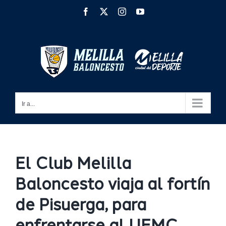
Saltar
Facebook
X
Instagram
YouTube
al
contenido
Ir a...
El Club Melilla
Baloncesto viaja al fortín
de Pisuerga, para