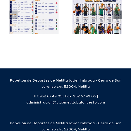
io
completa
Copa
su
España
a
proyecto
FEB para
a
deportivo
el Melilla
para la
Ciudad
da
temporada
del
7
2026/27
Deporte
2026/27
Pabellón de Deportes de Melilla Javier Imbroda - Cerro de San
Lorenzo s/n, 52004, Melilla
Tlf: 952 67 49 05 | Fax: 952 67 49 05 |
administracion@clubmelillabaloncesto.com
Pabellón de Deportes de Melilla Javier Imbroda - Cerro de San
Lorenzo s/n, 52004, Melilla