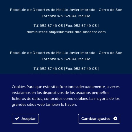
7
2026/27
Deporte
2026/27
Pabellón de Deportes de Melilla Javier Imbroda - Cerro de San
Lorenzo s/n, 52004, Melilla
Tlf: 952 67 49 05 | Fax: 952 67 49 05 |
administracion@clubmelillabaloncesto.com
Pabellón de Deportes de Melilla Javier Imbroda - Cerro de San
Lorenzo s/n, 52004, Melilla
Tlf: 952 67 49 05 | Fax: 952 67 49 05 |
administracion@clubmelillabaloncesto.com
Cookies Para que este sitio funcione adecuadamente, a veces
instalamos en los dispositivos de los usuarios pequeños
ficheros de datos, conocidos como cookies. La mayoría de los
Club Melilla Baloncesto 2021
grandes sitios web también lo hacen.
Aceptar
Cambiar ajustes
Facebook
X
Instagram
YouTube