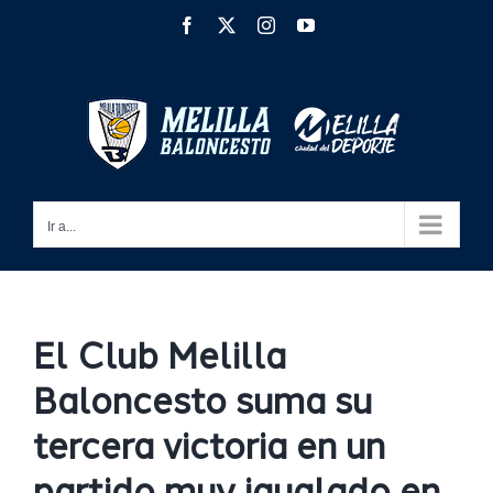
Saltar
Facebook
X
Instagram
YouTube
al
contenido
Ir a...
El Club Melilla
Baloncesto suma su
tercera victoria en un