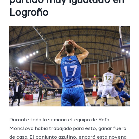
partido muy igualado en
Logroño
Ver
imagen
más
grande
Durante toda la semana el equipo de Rafa
Monclova había trabajado para esto, ganar fuera
de casa. El conjunto azulino, encaró esta novena