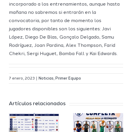
incorporado a los entrenamientos, aunque hasta
mañana no sabremos si entrarán en la
convocatoria, por tanto de momento los
jugadores disponibles son los siguientes: Javi
López, Diego De Blas, Gonçalo Delgado, Samu
Rodríguez, Joan Pardina, Alex Thompson, Farid
Chekri, Sergi Huguet, Bamba Fall y Kai Edwards.
Definidos
El Melilla
el grupo
7 enero, 2023
|
Noticias
,
Primer Equipo
Ciudad
de
r
del
Segunda
Artículos relacionados
Deporte
FEB y la
io
completa
Copa