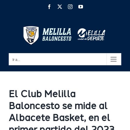
Saltar
Facebook
X
Instagram
YouTube
al
contenido
Ir a...
El Club Melilla
Baloncesto se mide al
Albacete Basket, en el