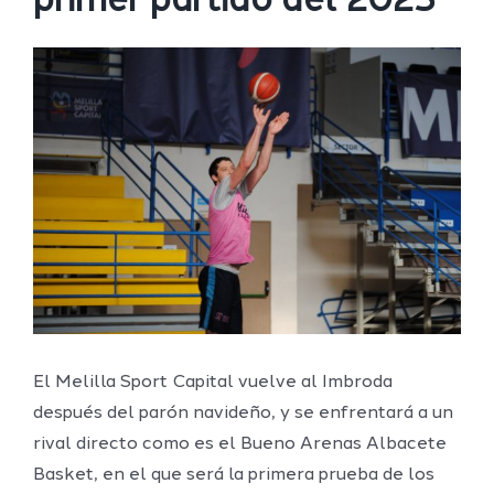
primer partido del 2023
Ver
imagen
más
grande
El Melilla Sport Capital vuelve al Imbroda
después del parón navideño, y se enfrentará a un
rival directo como es el Bueno Arenas Albacete
Basket, en el que será la primera prueba de los