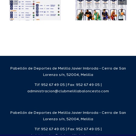
su
España
a
proyecto
FEB para
a
deportivo
el Melilla
para la
Ciudad
da
temporada
del
7
2026/27
Deporte
2026/27
Pabellón de Deportes de Melilla Javier Imbroda - Cerro de San
Lorenzo s/n, 52004, Melilla
Tlf: 952 67 49 05 | Fax: 952 67 49 05 |
administracion@clubmelillabaloncesto.com
Pabellón de Deportes de Melilla Javier Imbroda - Cerro de San
Lorenzo s/n, 52004, Melilla
Tlf: 952 67 49 05 | Fax: 952 67 49 05 |
administracion@clubmelillabaloncesto.com