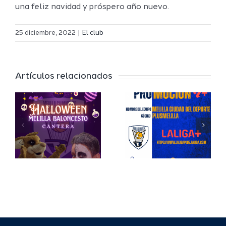
una feliz navidad y próspero año nuevo.
25 diciembre, 2022
|
El club
Jaime
Artículos relacionados
en
Auday
a
continua
en la
b
Presidenc
del Club
sto
Melilla
Baloncest