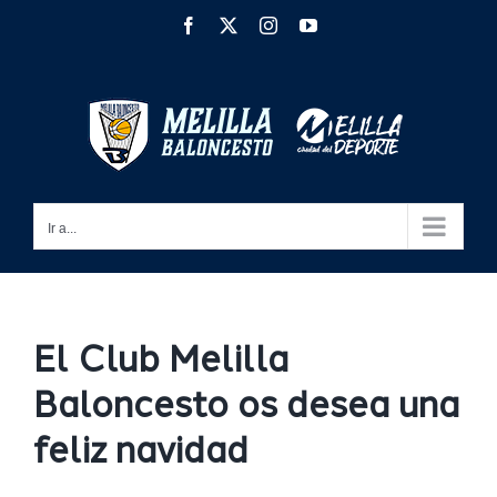
Saltar
Facebook
X
Instagram
YouTube
al
contenido
Ir a...
El Club Melilla
Baloncesto os desea una
feliz navidad