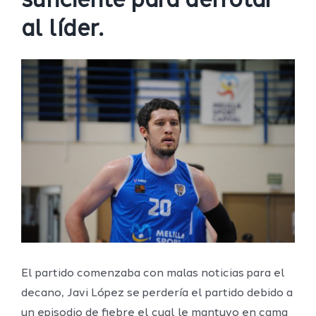
suficiente para derrotar
al líder.
Ver
imagen
más
grande
El partido comenzaba con malas noticias para el
decano, Javi López se perdería el partido debido a
un episodio de fiebre el cual le mantuvo en cama