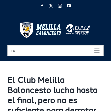
Saltar
Facebook
X
Instagram
YouTube
al
contenido
Ir a...
El Club Melilla
Baloncesto lucha hasta
el final, pero no es