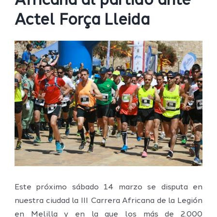
Africana al partido ante
Actel Força Lleida
Ver
imagen
más
grande
Este próximo sábado 14 marzo se disputa en
nuestra ciudad la III Carrera Africana de la Legión
en Melilla y en la que los más de 2.000