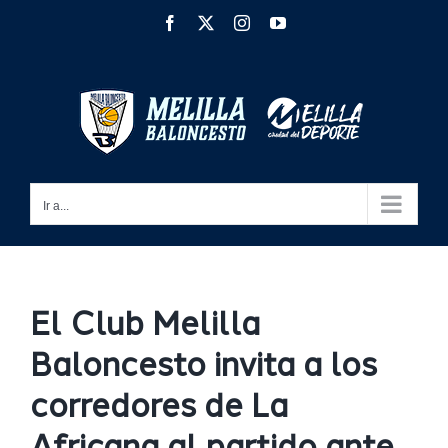
Saltar
Facebook
X
Instagram
YouTube
al
contenido
Ir a...
El Club Melilla
Baloncesto invita a los
corredores de La