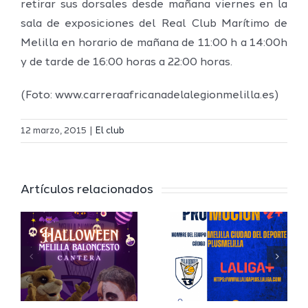
retirar sus dorsales desde mañana viernes en la
sala de exposiciones del Real Club Marítimo de
Melilla en horario de mañana de 11:00 h a 14:00h
y de tarde de 16:00 horas a 22:00 horas.
(Foto: www.carreraafricanadelalegionmelilla.es)
12 marzo, 2015
|
El club
Jaime
Artículos relacionados
en
Auday
a
continua
en la
b
Presidenc
del Club