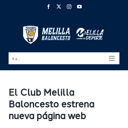
Saltar
Facebook
X
Instagram
YouTube
al
contenido
Ir a...
El Club Melilla
Baloncesto estrena
nueva página web