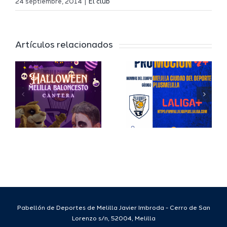
24 septiembre, 2014
|
El club
Jaime
Artículos relacionados
en
Auday
a
continua
en la
b
Presidenc
del Club
sto
Melilla
Baloncest
Pabellón de Deportes de Melilla Javier Imbroda - Cerro de San
Lorenzo s/n, 52004, Melilla