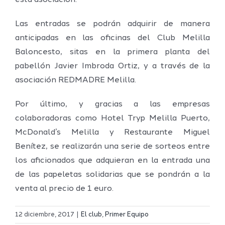
esta asociación.
Las entradas se podrán adquirir de manera
anticipadas en las oficinas del Club Melilla
Baloncesto, sitas en la primera planta del
pabellón Javier Imbroda Ortiz, y a través de la
asociación REDMADRE Melilla.
Por último, y gracias a las empresas
colaboradoras como Hotel Tryp Melilla Puerto,
McDonald’s Melilla y Restaurante Miguel
Benítez, se realizarán una serie de sorteos entre
los aficionados que adquieran en la entrada una
de las papeletas solidarias que se pondrán a la
venta al precio de 1 euro.
Definidos
El Melilla
el grupo
12 diciembre, 2017
|
El club
,
Primer Equipo