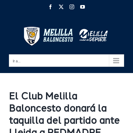
Saltar
Facebook
X
Instagram
YouTube
al
contenido
Ir a...
El Club Melilla
Baloncesto donará la
taquilla del partido ante