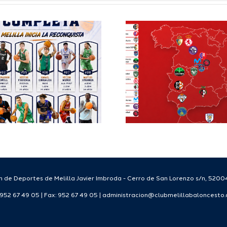
Definidos el
El Club M
grupo de
Balonc
Segunda FEB y
configu
la Copa España
Staff T
FEB para el
para
Melilla Ciudad
tempo
del Deporte
2026
2026/27
 de Deportes de Melilla Javier Imbroda - Cerro de San Lorenzo s/n, 52004
: 952 67 49 05 | Fax: 952 67 49 05 | administracion@clubmelillabaloncesto