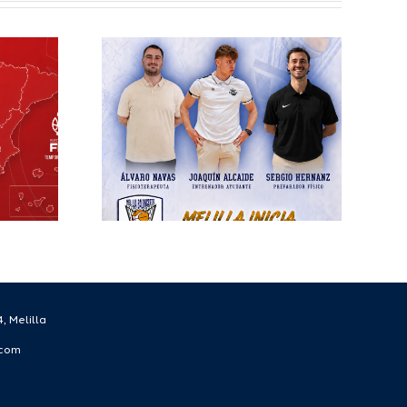
elilla
esto
ra el
écnico
 la
rada
/27
, Melilla
.com