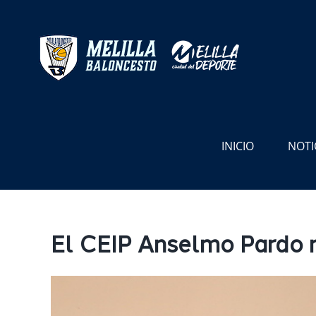
Saltar
al
contenido
INICIO
NOTI
El CEIP Anselmo Pardo re
Ver
imagen