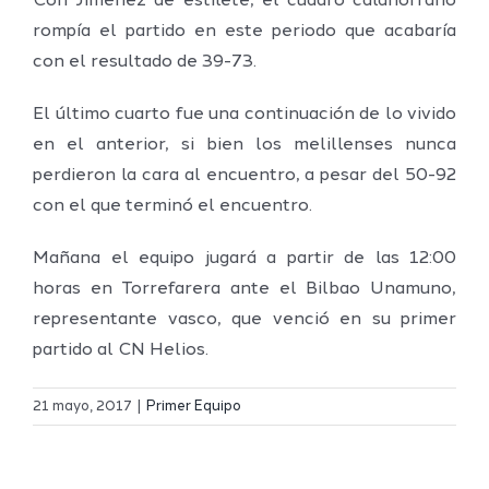
Con Jiménez de estilete, el cuadro calahorrano
rompía el partido en este periodo que acabaría
con el resultado de 39-73.
El último cuarto fue una continuación de lo vivido
en el anterior, si bien los melillenses nunca
perdieron la cara al encuentro, a pesar del 50-92
con el que terminó el encuentro.
Mañana el equipo jugará a partir de las 12:00
horas en Torrefarera ante el Bilbao Unamuno,
representante vasco, que venció en su primer
partido al CN Helios.
Definidos
El Melilla
el grupo
21 mayo, 2017
|
Primer Equipo
Ciudad
de
r
del
Segunda