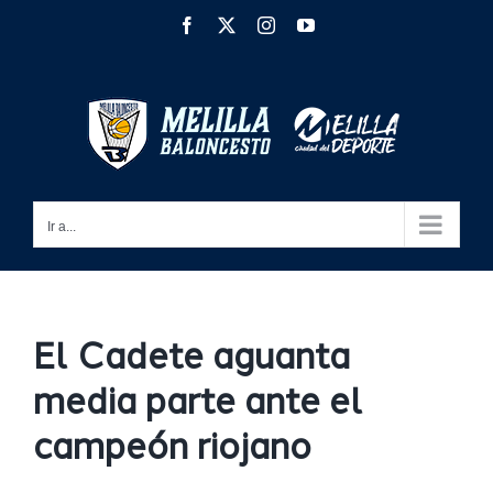
Saltar
Facebook
X
Instagram
YouTube
al
contenido
Ir a...
El Cadete aguanta
media parte ante el
campeón riojano