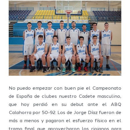
Ver
imagen
más
grande
No puedo empezar con buen pie el Campeonato
de España de clubes nuestro Cadete masculino,
que hoy perdió en su debut ante el ABQ
Calahorra por 50-92. Los de Jorge Díaz fueron de
más a menos y pagaron el esfuerzo físico en el
tramo final que aprovecharon los riojanos para