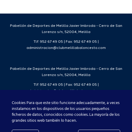
da
temporada
del
7
2026/27
Deporte
2026/27
Pabellón de Deportes de Melilla Javier Imbroda - Cerro de San
Lorenzo s/n, 52004, Melilla
Tlf: 952 67 49 05 | Fax: 952 67 49 05 |
administracion@clubmelillabaloncesto.com
Pabellón de Deportes de Melilla Javier Imbroda - Cerro de San
Lorenzo s/n, 52004, Melilla
Tlf: 952 67 49 05 | Fax: 952 67 49 05 |
administracion@clubmelillabaloncesto.com
Cookies Para que este sitio funcione adecuadamente, a veces
instalamos en los dispositivos de los usuarios pequeños
ficheros de datos, conocidos como cookies. La mayoría de los
Club Melilla Baloncesto 2021
grandes sitios web también lo hacen.