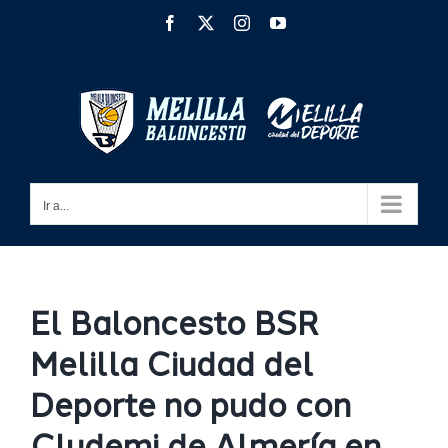
Saltar
Facebook
X
Instagram
YouTube
al
contenido
Ir a...
El Baloncesto BSR
Melilla Ciudad del
Deporte no pudo con