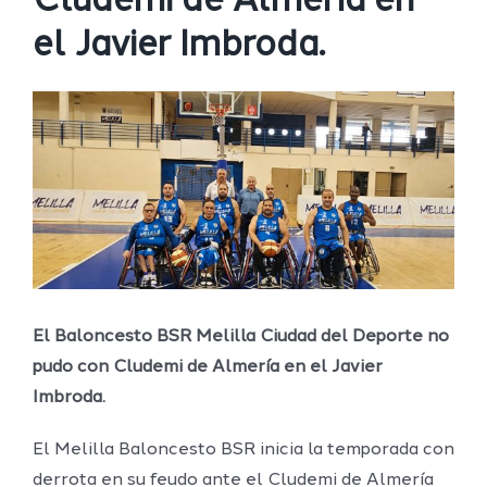
Cludemi de Almería en
el Javier Imbroda.
Ver
imagen
más
grande
El Baloncesto BSR Melilla Ciudad del Deporte no
pudo con Cludemi de Almería en el Javier
Imbroda.
El Melilla Baloncesto BSR inicia la temporada con
derrota en su feudo ante el Cludemi de Almería