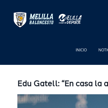
Saltar
al
contenido
INICIO
NOTI
Edu Gatell: “En casa la 
Ver
imagen