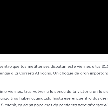
entro que los melillenses disputan este viernes a las 21
enaje a la Carrera Africana. Un choque de gran importanc
mo viernes, tras volver a la senda de la victoria en la 
fianza tras haber acumulado hasta ese encuentro dos der
umarín, te da un poco más de confianza para afrontar el 