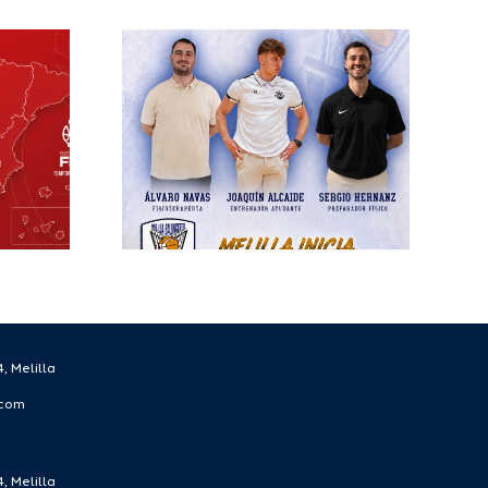
elilla
esto
ra el
écnico
 la
rada
/27
, Melilla
.com
, Melilla