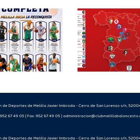
El Club M
grupo de
Balonc
Segunda FEB y
configu
la Copa España
Staff T
FEB para el
para
Melilla Ciudad
tempo
del Deporte
2026
2026/27
 de Deportes de Melilla Javier Imbroda - Cerro de San Lorenzo s/n, 52004
: 952 67 49 05 | Fax: 952 67 49 05 | administracion@clubmelillabaloncesto
 de Deportes de Melilla Javier Imbroda - Cerro de San Lorenzo s/n, 52004