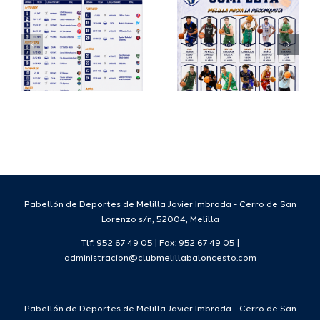
io
completa
Copa
su
España
a
proyecto
FEB para
a
deportivo
el Melilla
para la
Ciudad
da
temporada
del
7
2026/27
Deporte
2026/27
Pabellón de Deportes de Melilla Javier Imbroda - Cerro de San
Lorenzo s/n, 52004, Melilla
Tlf: 952 67 49 05 | Fax: 952 67 49 05 |
administracion@clubmelillabaloncesto.com
Pabellón de Deportes de Melilla Javier Imbroda - Cerro de San