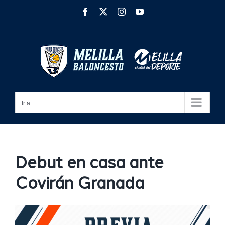
Saltar
Facebook
X
Instagram
YouTube
al
contenido
Ir a...
Debut en casa ante
Covirán Granada
Ver