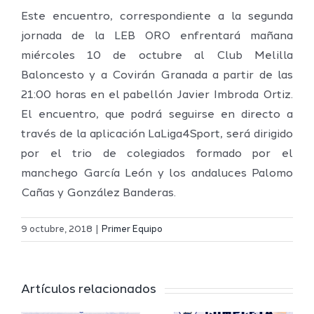
Este encuentro, correspondiente a la segunda
jornada de la LEB ORO enfrentará mañana
miércoles 10 de octubre al Club Melilla
Baloncesto y a Covirán Granada a partir de las
21:00 horas en el pabellón Javier Imbroda Ortiz.
El encuentro, que podrá seguirse en directo a
través de la aplicación LaLiga4Sport, será dirigido
por el trio de colegiados formado por el
manchego García León y los andaluces Palomo
Cañas y González Banderas.
Definidos
El Melilla
el grupo
9 octubre, 2018
|
Primer Equipo
Ciudad
de
r
del
Segunda
Artículos relacionados
Deporte
FEB y la