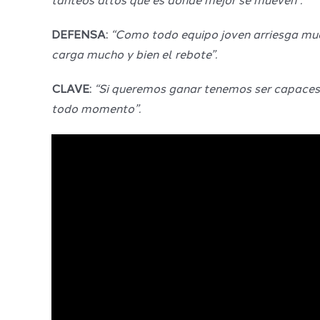
tanteos altos que es donde mejor se mueven”.
DEFENSA:
“Como todo equipo joven arriesga much
carga mucho y bien el rebote”.
CLAVE:
“Si queremos ganar tenemos ser capaces d
todo momento”.