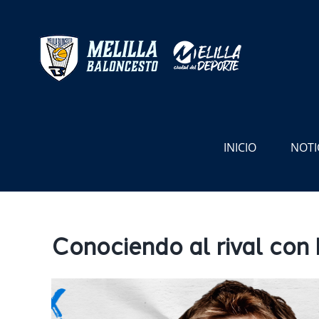
Saltar
al
contenido
INICIO
NOTI
Conociendo al rival con I
Ver
imagen