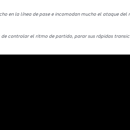
o en la línea de pase e incomodan mucho el ataque del ri
e controlar el ritmo de partido, parar sus rápidas transic