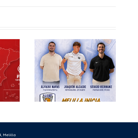
elilla
esto
ra el
écnico
 la
rada
/27
, Melilla