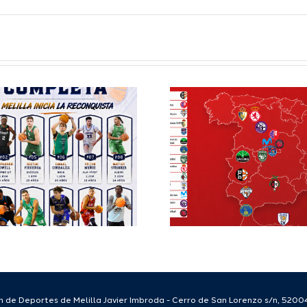
Definidos el
El Club M
grupo de
Balonc
Segunda FEB y
configu
la Copa España
Staff T
FEB para el
para
Melilla Ciudad
tempo
del Deporte
2026
2026/27
 de Deportes de Melilla Javier Imbroda - Cerro de San Lorenzo s/n, 52004